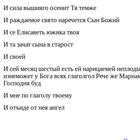
И сила вышняго осенит Тя темже
И раждаемое свято наречется Сын Божий
И се Елисаветь южика твоя
И та зачат сына в старост
И своей
И сей месяц шестый есть ей нарицаемей неплоды
изнеможет у Бога всяк глаголгол Рече же Мариам
Господня буд
И мне по глаголу твоему
И отъиде от нея ангел