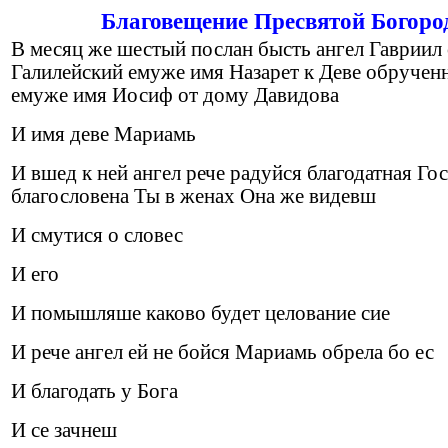
Благовещение Пресвятой Богор
В месяц же шестый послан бысть ангел Гавриил 
Галилейский емуже имя Назарет к Деве обручен
емуже имя Иосиф от дому Давидова
И имя деве Мариамь
И вшед к ней ангел рече радуйся благодатная Го
благословена Ты в женах Она же видевш
И смутися о словес
И его
И помышляше каково будет целование сие
И рече ангел ей не бойся Мариамь обрела бо ес
И благодать у Бога
И се зачнеш