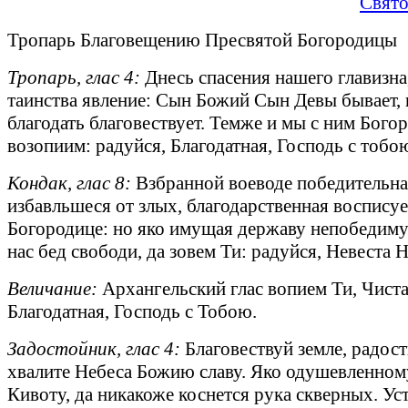
Свято
Тропарь Благовещению Пресвятой Богородицы
Тропарь, глас 4:
Днесь спасения нашего главизна,
таинства явление: Сын Божий Сын Девы бывает, 
благодать благовествует. Темже и мы с ним Бого
возопиим: радуйся, Благодатная, Господь с тобо
Кондак, глас 8:
Взбранной воеводе победительна
избавльшеся от злых, благодарственная воспису
Богородице: но яко имущая державу непобедиму
нас бед свободи, да зовем Ти: радуйся, Невеста 
Величание:
Архангельский глас вопием Ти, Чиста
Благодатная, Господь с Тобою.
Задостойник, глас 4:
Благовествуй земле, радост
хвалите Небеса Божию славу. Яко одушевленно
Кивоту, да никакоже коснется рука скверных. Ус