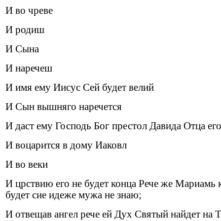
И во чреве
И родиш
И Сына
И наречеш
И имя ему Иисус Сей будет велий
И Сын вышняго наречется
И даст ему Господь Бог престол Давида Отца ег
И воцарится в дому Иаковл
И во веки
И црствию его не будет конца Рече же Мариамь к
будет сие идеже мужа не знаю;
И отвещав ангел рече ей Дух Святый найдет на 