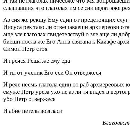
И тай не глаголах ничесоже что Мя вопрошаеш
слышавших что глаголах им се сии ведят яже ре
Аз сия же рекшу Ему един от предстоящих слуг 
Иисуса рек тако ли отвещаваеши архиереови от
аще зле глаголах свидетелствуй о зле аще ли доб
биеши посла же Его Анна связана к Каиафе архи
Симон Петр стоя
И греяся Реша же ему еда
И ты от ученик Его еси Он отвержеся
И рече несмь глагола един от раб архиереовых 
емуже Петр уреза ухо не аз ли тя видех в верто
убо Петр отвержеся
И абие петель возгласи
Благовест