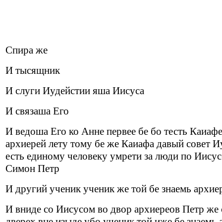
Спира же
И тысящник
И слуги Иудейстии яша Иисуса
И связаша Его
И ведоша Его ко Анне первее бе бо тесть Каиафе
архиерей лету тому бе же Каиафа давый совет И
есть единому человеку умрети за люди по Иису
Симон Петр
И другий ученик ученик же той бе знаемь архие
И вниде со Иисусом во двор архиереов Петр же
дверех вне изыде убо ученик той иже бе знаемь