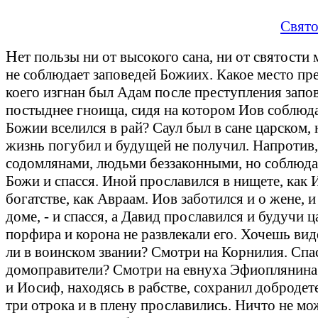
Свято
Н
ет пользы ни от высокого сана, ни от святости 
не соблюдает заповедей Божиих. Какое место пре
коего изгнан был Адам после преступления запо
постыднее гноища, сидя на котором Иов соблюд
Божии вселился в рай? Саул был в сане царском,
жизнь погубил и будущей не получил. Напротив
содомлянами, людьми беззаконными, но соблюда
Божи и спасся. Иной прославился в нищете, как 
богатстве, как Авраам. Иов заботился и о жене, и 
доме, - и спасся, а Давид прославился и будучи ц
порфира и корона не развлекали его. Хочешь вид
ли в воинском звании? Смотри на Корнилия. Спа
домоправители? Смотри на евнуха Эфиоплянина
и Иосиф, находясь в рабстве, сохранил добродет
три отрока и в плену прославились. Ничто не мо