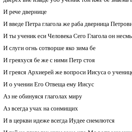
И рече двернице
И введе Петра глагола же раба дверница Петрови
И ты ученик еси Человека Сего Глагола он несмь
И слуги огнь сотворше яко зима бе
И греяхуся бе же с ними Петр стоя
И греяся Архиерей же вопроси Иисуса о учениц
И о учении Его Отвеща ему Иисус
Аз не обинуяся глаголах миру
Аз всегда учах на сонмищих
И в церкви идеже всегда Иудее снемлются