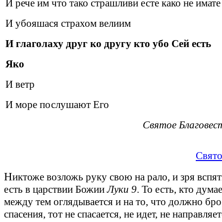
И рече им что тако страшливи есте како не имате
И убояшася страхом велиим
И глаголаху друг ко другу кто убо Сей есть
Я
ко
И ветр
И море послушают Его
Святое Благовес
Свято
Н
иктоже возложь руку свою на рало, и зря вспят
есть в царствии Божии
Луки 9
. То есть, кто думае
между тем оглядывается и на то, что должно бро
спасения, тот не спасается, не идет, не направляе