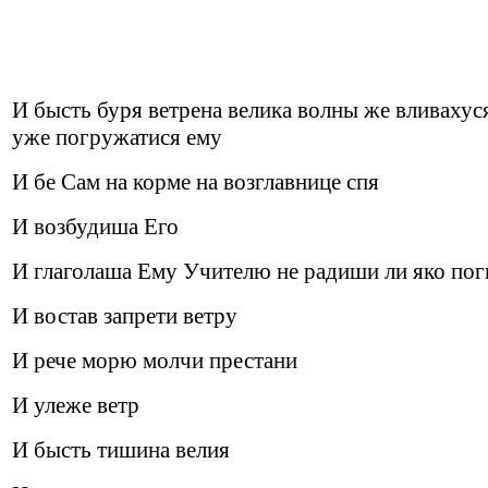
И бысть буря ветрена велика волны же вливахуся
уже погружатися ему
И бе Сам на корме на возглавнице спя
И возбудиша Его
И глаголаша Ему Учителю не радиши ли яко по
И востав запрети ветру
И рече морю молчи престани
И улеже ветр
И бысть тишина велия