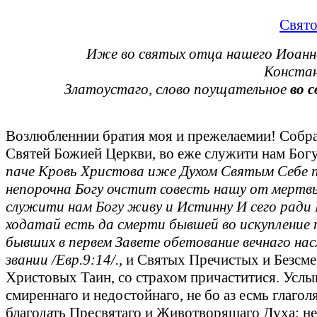
Свято
Иже во святых отца нашего Иоанн
Констан
Златоустаго, слово поущательное
во 
Возлюбленнии братия моя и прежелаемии! Собр
Святей Божией Церкви, во еже служити нам Бо
паче Кровь Христова иже Духом Святым Себе 
непорочна Богу очстит совесть нашу от мертвы
служити нам Богу живу и Истинну И сего ради
ходатай есть да смерти бывшей во искупление 
бывших в первем Завете обетование вечнаго на
звании /Евр.9:14/.
, и Святых Пречистых и Безсм
Христовых Таин, со страхом причаститися. Усл
смиреннаго и недостойнаго, не бо аз есмь глаголя
благодать Пресвятаго и Животворящаго Духа; не 