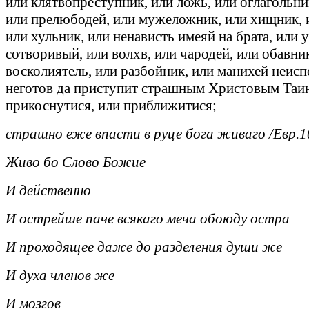
или клятвопреступник, или ложь, или оглагольни
или прелюбодей, или мужеложник, или хищник, 
или хульник, или ненависть имеяй на брата, или 
сотворивый, или волхв, или чародей, или обавни
восколиятель, или разбойник, или манихей неисп
неготов да приступит страшным Христовым Таин
прикоснутися, или приближитися;
страшно еже впасти в руце бога живаго /Евр.1
Живо бо Слово Божие
И действенно
И острейше паче всякаго меча обоюду остра
И проходящее даже до разделения души же
И духа членов же
И мозгов