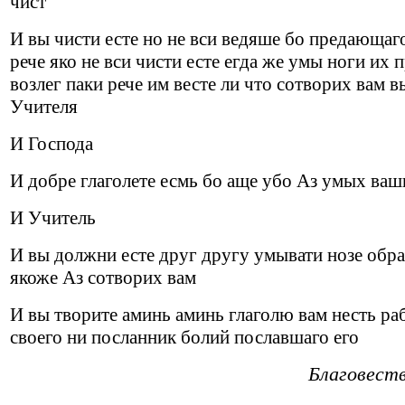
чист
И вы чисти есте но не вси ведяше бо предающаго
рече яко не вси чисти есте егда же умы ноги их 
возлег паки рече им весте ли что сотворих вам 
Учителя
И Господа
И добре глаголете есмь бо аще убо Аз умых ваш
И Учитель
И вы должни есте друг другу умывати нозе образ
якоже Аз сотворих вам
И вы творите аминь аминь глаголю вам несть ра
своего ни посланник болий пославшаго его
Благовест