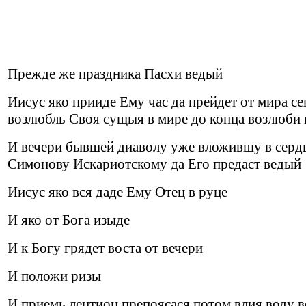
Прежде же праздника Пасхи ведый
Иисус яко прииде Ему час да прейдет от мира се
возлюбль Своя сущыя в мире до конца возлюби 
И вечери бывшей диаволу уже вложившу в серд
Симонову Искариотскому да Его предаст ведый
Иисус яко вся даде Ему Отец в руце
И яко от Бога изыде
И к Богу грядет воста от вечери
И положи ризы
И приемь лентион препоясася потом влия воду 