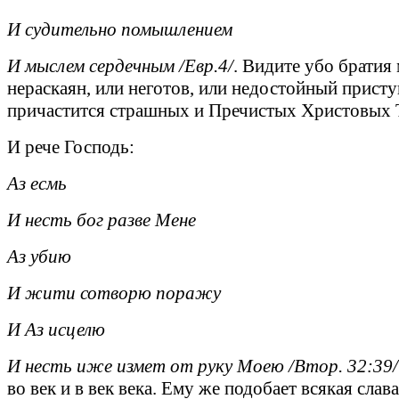
И судительно помышлением
И мыслем сердечным /Евр.4/
. Видите убо братия
нераскаян, или неготов, или недостойный присту
причастится страшных и Пречистых Христовых 
И рече Господь:
Аз есмь
И несть бог разве Мене
Аз убию
И жити сотворю поражу
И Аз исцелю
И несть иже измет от руку Моею /Втор. 32:39/
во век и в век века. Ему же подобает всякая слава