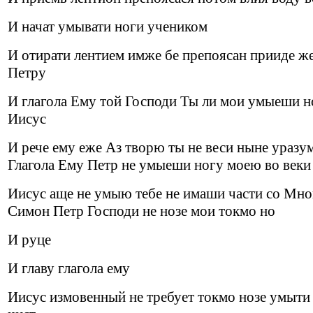
И начат умывати ноги учеником
И отирати лентием имже бе препоясан прииде ж
Петру
И глагола Ему той Господи Ты ли мои умыеши н
Иисус
И рече ему еже Аз творю ты не веси ныне уразу
Глагола Ему Петр не умыеши ногу моею во веки
Иисус аще не умыю тебе не имаши части со Мно
Симон Петр Господи не нозе мои токмо но
И руце
И главу глагола ему
Иисус измовенный не требует токмо нозе умыти 