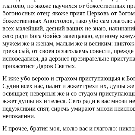
глаголю, но якоже научихся от божественных пра
богоносных отец: якоже прият Церковь от бого
божественных Апостолов, тако убо сам глаголю 
всех малейший, деяний ваших не знаю, начинани
сего ради Бога бояйся завещаваю, единому комуж
мужем же и женам, малым же и великим: никтоже
греха сый, от своея оглаголаемь совести, прежде
исповедатися, да дерзнет презирательне приступа
прикасатися Даров Святых.
И иже убо верою и страхом приступающыя к Бог
Судии всех нас, палит и жжет грехи их, душы же
освящает, неверныя же и со студом приступающы
жжет душы их и телеса. Сего ради в вас мнози 
недужливии спят, сиречь умирают мнози неиспо
непокаянни.
И прочее, братия моя, молю вас и глаголю: никт